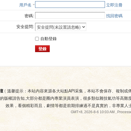
用戶名
立即注冊
密碼:
找回密碼
安全提問:
自動登錄
登錄
壇
(
溫馨提示：本站内容來源各大站點API采集，本站不會保存、複制或
您的版權請告知,大部分都是圈内專業演員表演，很多類似雜技氣功等高難
效果，看個精彩而且，劇情等都是前期排練過不是真實的，非專業人
GMT+8, 2026-8-6 10:03 AM
, Processe