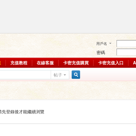
用戶名
密碼
值
充值教程
在線客服
卡密充值購買
卡密充值入口
帖子
搜
索
請先登錄後才能繼續浏覽